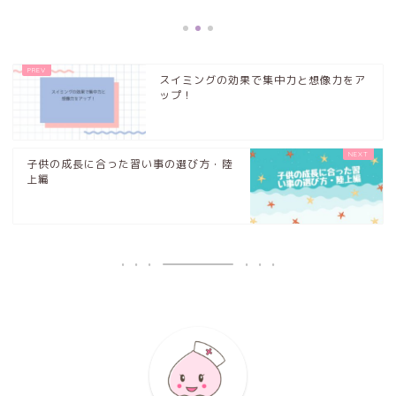
2
スイミングの効果で集中力と想像力をア
ップ！
子供の成長に合った習い事の選び方・陸
上編