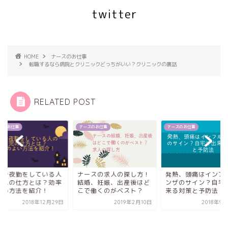
twitter
HOME
ナースのお仕事
転職するなら病院とクリニックどっちがいい？クリニックの裏話
RELATED POST
ナースのお仕事
ナースのお仕事
ナースのお仕事
ナースの求人の探し方！
発熱、頭痛はインフルエ
結婚、妊娠、出産後はど
ンザのサイン？自宅で出
こで働くのがベスト？
来る対策と予防法
2019年2月10日
2018年9月27日
夫婦で夜勤を
の育児の仕方
のよい方法を